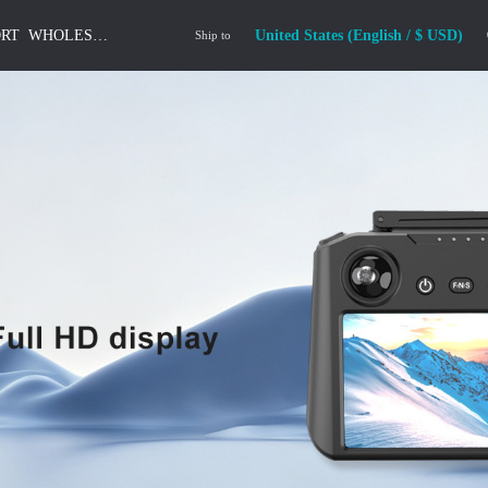
ORT
WHOLESALE
United States (English / $ USD)
Ship to